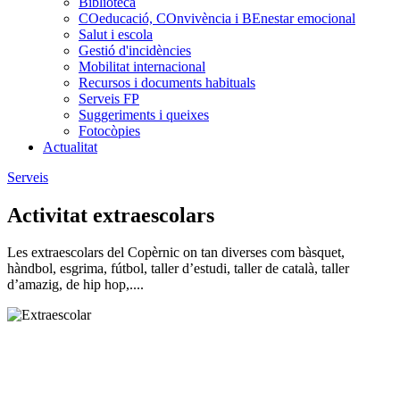
Biblioteca
COeducació, COnvivència i BEnestar emocional
Salut i escola
Gestió d'incidències
Mobilitat internacional
Recursos i documents habituals
Serveis FP
Suggeriments i queixes
Fotocòpies
Actualitat
Serveis
Activitat extraescolars
Les extraescolars del Copèrnic on tan diverses com bàsquet,
hàndbol, esgrima, fútbol, taller d’estudi, taller de català, taller
d’amazig, de hip hop,....