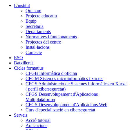
L'institut
Qui som
Projecte educatiu
Equip
Secretaria
Departaments
Normatives i funcionaments
Projectes del centre
Instal·lacions
Contacte
ESO
Batxillerat
Cicles formatius
CFGB Informàtica d'oficina
CFGM Sistemes microinformàtics i xarxes
CFGS Administració de Sistemes Informàtics en Xarxa
( perfil ciberseguretat)
CFGS Desenvolupament d'Aplicacions
Multiplataforma
CFGS Desenvolupament d'Aplicacions Web
Curs d'epecialització en ciberseguretat
Serveis
Acció tutorial
Aplicacions