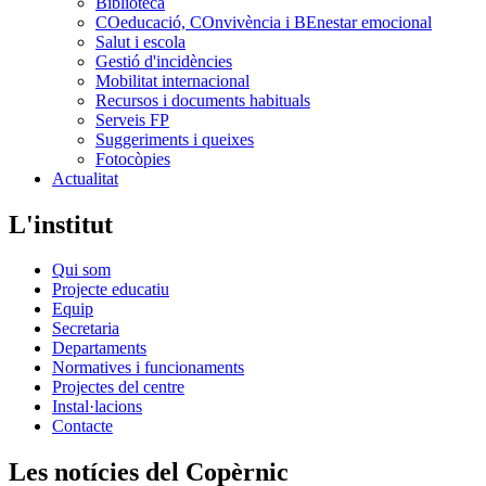
Biblioteca
COeducació, COnvivència i BEnestar emocional
Salut i escola
Gestió d'incidències
Mobilitat internacional
Recursos i documents habituals
Serveis FP
Suggeriments i queixes
Fotocòpies
Actualitat
L'institut
Qui som
Projecte educatiu
Equip
Secretaria
Departaments
Normatives i funcionaments
Projectes del centre
Instal·lacions
Contacte
Les notícies del Copèrnic