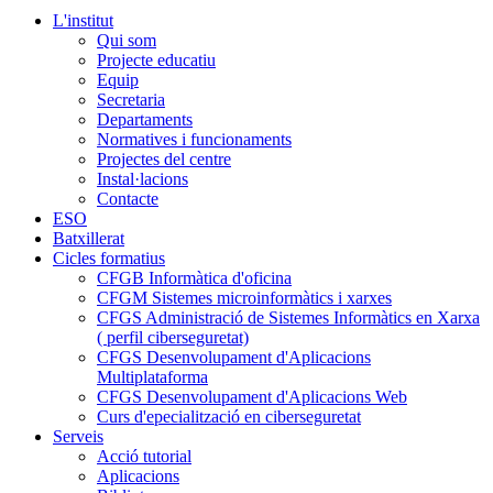
L'institut
Qui som
Projecte educatiu
Equip
Secretaria
Departaments
Normatives i funcionaments
Projectes del centre
Instal·lacions
Contacte
ESO
Batxillerat
Cicles formatius
CFGB Informàtica d'oficina
CFGM Sistemes microinformàtics i xarxes
CFGS Administració de Sistemes Informàtics en Xarxa
( perfil ciberseguretat)
CFGS Desenvolupament d'Aplicacions
Multiplataforma
CFGS Desenvolupament d'Aplicacions Web
Curs d'epecialització en ciberseguretat
Serveis
Acció tutorial
Aplicacions