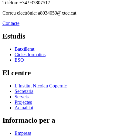
Telèfon: +34 937807517
Correu electrònic: a8034059@xtec.cat
Contacte
Estudis
Batxillerat
Cicles formatius
ESO
El centre
L'Institut Nicolau Copernic
Secretaria
Serveis
Projectes
Actualitat
Informacio per a
Empresa