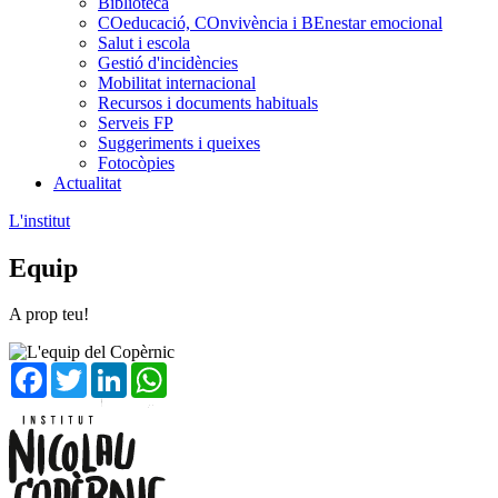
Biblioteca
COeducació, COnvivència i BEnestar emocional
Salut i escola
Gestió d'incidències
Mobilitat internacional
Recursos i documents habituals
Serveis FP
Suggeriments i queixes
Fotocòpies
Actualitat
L'institut
Equip
A prop teu!
Facebook
Twitter
LinkedIn
WhatsApp