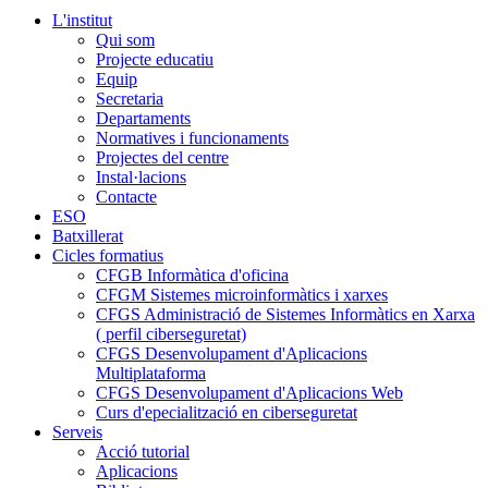
L'institut
Qui som
Projecte educatiu
Equip
Secretaria
Departaments
Normatives i funcionaments
Projectes del centre
Instal·lacions
Contacte
ESO
Batxillerat
Cicles formatius
CFGB Informàtica d'oficina
CFGM Sistemes microinformàtics i xarxes
CFGS Administració de Sistemes Informàtics en Xarxa
( perfil ciberseguretat)
CFGS Desenvolupament d'Aplicacions
Multiplataforma
CFGS Desenvolupament d'Aplicacions Web
Curs d'epecialització en ciberseguretat
Serveis
Acció tutorial
Aplicacions