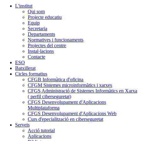
L'institut
Qui som
Projecte educatiu
Equip
Secretaria
Departaments
Normatives i funcionaments
Projectes del centre
Instal·lacions
Contacte
ESO
Batxillerat
Cicles formatius
CFGB Informàtica d'oficina
CFGM Sistemes microinformàtics i xarxes
CFGS Administració de Sistemes Informàtics en Xarxa
( perfil ciberseguretat)
CFGS Desenvolupament d'Aplicacions
Multiplataforma
CFGS Desenvolupament d'Aplicacions Web
Curs d'epecialització en ciberseguretat
Serveis
Acció tutorial
Aplicacions