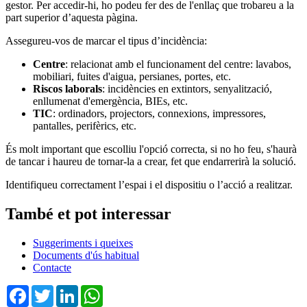
gestor. Per accedir-hi, ho podeu fer des de l'enllaç que trobareu a la
part superior d’aquesta pàgina.
Assegureu-vos de marcar el tipus d’incidència:
Centre
: relacionat amb el funcionament del centre: lavabos,
mobiliari, fuites d'aigua, persianes, portes, etc.
Riscos laborals
: incidències en extintors, senyalització,
enllumenat d'emergència, BIEs, etc.
TIC
: ordinadors, projectors, connexions, impressores,
pantalles, perifèrics, etc.
És molt important que escolliu l'opció correcta, si no ho feu, s'haurà
de tancar i haureu de tornar-la a crear, fet que endarrerirà la solució.
Identifiqueu correctament l’espai i el dispositiu o l’acció a realitzar.
També et pot interessar
Suggeriments i queixes
Documents d'ús habitual
Contacte
Facebook
Twitter
LinkedIn
WhatsApp