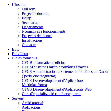
L'institut
Qui som
Projecte educatiu
Equip
Secretaria
Departaments
Normatives i funcionaments
Projectes del centre
Instal·lacions
Contacte
ESO
Batxillerat
Cicles formatius
CFGB Informàtica d'oficina
CFGM Sistemes microinformàtics i xarxes
CFGS Administració de Sistemes Informàtics en Xarxa
( perfil ciberseguretat)
CFGS Desenvolupament d'Aplicacions
Multiplataforma
CFGS Desenvolupament d'Aplicacions Web
Curs d'epecialització en ciberseguretat
Serveis
Acció tutorial
Aplicacions