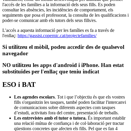
l'accés de les famílies a la informació dels seus fills. Es poden
consultar les absències, les incidències de comportament, els
seguiments que posa el professorat, la consulta de les qualificacions i
poder-se comunicar amb els tutors dels seus fills/es.
L'accés a aquesta informació per les famílies es fa a través de
l'enllaç:
https://gassist.copernic.cat/projectefamilies/
Si utilitzeu el mòbil, podeu accedir des de qualsevol
navegador
NO utilitzeu les apps d'android i iPhone. Han estat
substituïdes per l'enllaç que teniu indicat
ESO i BAT
Les agendes escolars
. Tot i que l’objectiu és que els vostres
fills s'organitzin les tasques, també poden facilitar l'intercanvi
de comunicacions sobre diferents aspectes com tasques
d’estudi, activitats fora del centre, presentació de treballs.
Les entrevistes amb el tutor o tutora.
És important establir
una relació mútua de confiança i de col·laboració per tractar
qüestions concretes que afecten els fills. Pel que es fan 4