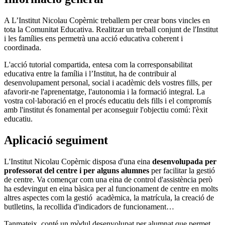
A L’Institut Nicolau Copèrnic treballem per crear bons vincles en
tota la Comunitat Educativa. Realitzar un treball conjunt de l'Institut
i les famílies ens permetrà una acció educativa coherent i
coordinada.
L'acció tutorial compartida, entesa com la corresponsabilitat
educativa entre la família i l’Institut, ha de contribuir al
desenvolupament personal, social i acadèmic dels vostres fills, per
afavorir-ne l'aprenentatge, l'autonomia i la formació integral. La
vostra col·laboració en el procés educatiu dels fills i el compromís
amb l'institut és fonamental per aconseguir l'objectiu comú: l'èxit
educatiu.
Aplicació seguiment
L'Institut Nicolau Copèrnic disposa d'una eina
desenvolupada per
professorat del centre i per alguns alumnes
per facilitar la gestió
de centre. Va començar com una eina de control d'assistència però
ha esdevingut en eina bàsica per al funcionament de centre en molts
altres aspectes com la gestió acadèmica, la matrícula, la creació de
butlletins, la recollida d'indicadors de funcionament…
Tanmateix, conté un mòdul desenvolupat per alumnat que permet