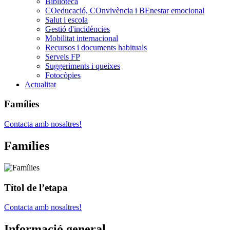
Biblioteca
COeducació, COnvivència i BEnestar emocional
Salut i escola
Gestió d'incidències
Mobilitat internacional
Recursos i documents habituals
Serveis FP
Suggeriments i queixes
Fotocòpies
Actualitat
Famílies
Contacta amb nosaltres!
Famílies
Títol de l’etapa
Contacta amb nosaltres!
Informació general