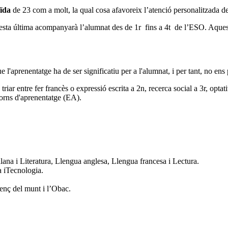
uïda
de 23 com a molt, la qual cosa afavoreix l’atenció personalitzada d
esta última acompanyarà l’alumnat des de 1r fins a 4t de l’ESO. Aquest 
ue l'aprenentatge ha de ser significatiu per a l'alumnat, i per tant, no e
riar entre fer francès o expressió escrita a 2n, recerca social a 3r, optati
torns d'aprenentatge (EA).
lana i Literatura, Llengua anglesa, Llengua francesa i Lectura.
 iTecnologia.
orenç del munt i l’Obac.