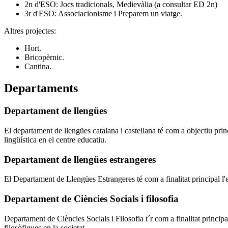
2n d'ESO: Jocs tradicionals, Medievàlia (a consultar ED 2n)
3r d'ESO: Associacionisme i Preparem un viatge.
Altres projectes:
Hort.
Bricopèrnic.
Cantina.
Departaments
Departament de llengües
El departament de llengües catalana i castellana té com a objectiu princ
lingüística en el centre educatiu.
Departament de llengües estrangeres
El Departament de Llengües Estrangeres té com a finalitat principal l'e
Departament de Ciències Socials i filosofia
Departament de Ciències Socials i Filosofia t´r com a finalitat principa
filosòfiques en la societat.