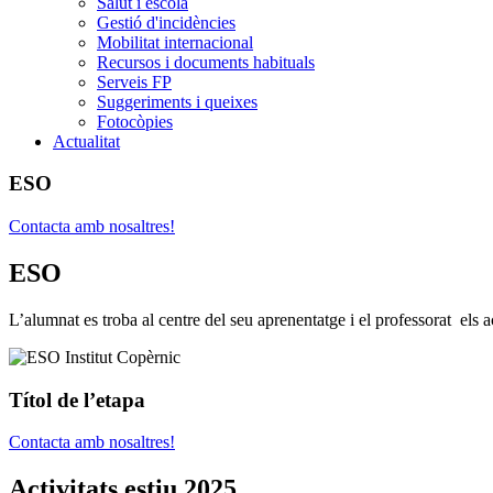
Salut i escola
Gestió d'incidències
Mobilitat internacional
Recursos i documents habituals
Serveis FP
Suggeriments i queixes
Fotocòpies
Actualitat
ESO
Contacta amb nosaltres!
ESO
L’alumnat es troba al centre del seu aprenentatge i el professorat el
Títol de l’etapa
Contacta amb nosaltres!
Activitats estiu 2025