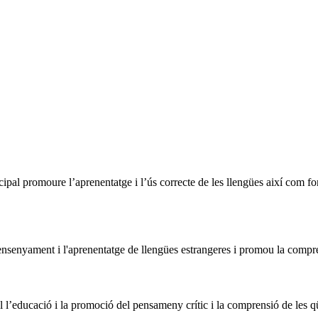
ipal promoure l’aprenentatge i l’ús correcte de les llengües així com fom
nsenyament i l'aprenentatge de llengües estrangeres i promou la comprens
l l’educació i la promoció del pensameny crític i la comprensió de les qü