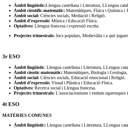
Àmbit lingüístic:
Llengua castellana i Literatura, LLengua catal
Àmbit científic-matemàtic:
Matemàtiques, Física i Química i 
Àmbit social:
Ciències socials, Mediació i Religió.
Àmbit d’expressió:
Música i Educació Física.
Optatives:
Llengua francesa i expressió escrita.
Projectes trimestrals:
Jocs populars, Medievàlia i a què jugue
3r ESO
Àmbit lingüístic
: Llengua castellana i Literatura, LLengua cata
Àmbit cientíc-matemàtic:
Matemàtiques, Biologia i Geologia, 
Àmbit social:
Ciències socials, Educació emocional i Religió.
Àmbit d’expressió:
Visual i Plàstica i Educació Física.
Optatives:
Recerca social i Llengua francesa.
Projectes trimestrals:
L'associacionisme i entitats egarenques i
4t ESO
MATÈRIES COMUNES
Àmbit lingüístic:
Llengua castellana i Literatura, LLengua catal