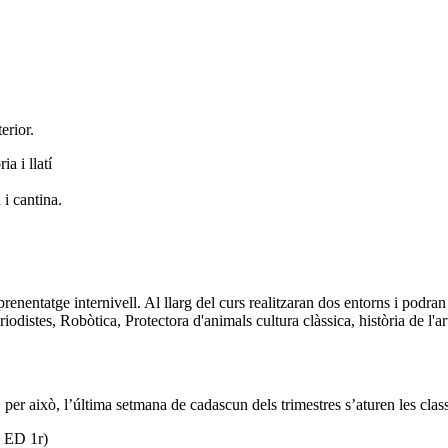
erior.
a i llatí
 i cantina.
enentatge internivell. Al llarg del curs realitzaran dos entorns i podran 
distes, Robòtica, Protectora d'animals cultura clàssica, història de l'art
er això, l’última setmana de cadascun dels trimestres s’aturen les class
a ED 1r)