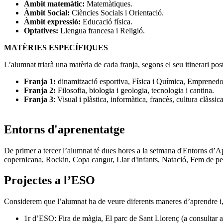
Àmbit matemàtic:
Matemàtiques.
Àmbit Social:
Ciències Socials i Orientació.
Àmbit expressió:
Educació física.
Optatives:
Llengua francesa i Religió.
MATÈRIES ESPECÍFIQUES
L’alumnat triarà una matèria de cada franja, segons el seu itinerari post
Franja 1:
dinamització esportiva, Física i Química, Emprenedori
Franja 2:
Filosofia, biologia i geologia, tecnologia i cantina.
Franja 3
: Visual i plàstica, informàtica, francès, cultura clàssica
Entorns d'aprenentatge
De primer a tercer l’alumnat té dues hores a la setmana d'Entorns d’Apr
copernicana, Rockin, Copa cangur, Llar d'infants, Natació, Fem de perio
Projectes a l’ESO
Considerem que l’alumnat ha de veure diferents maneres d’aprendre i, p
1r d’ESO: Fira de màgia, El parc de Sant Llorenç (a consultar 