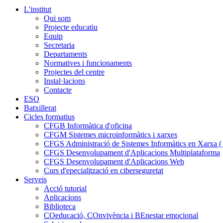
L'institut
Qui som
Projecte educatiu
Equip
Secretaria
Departaments
Normatives i funcionaments
Projectes del centre
Instal·lacions
Contacte
ESO
Batxillerat
Cicles formatius
CFGB Informàtica d'oficina
CFGM Sistemes microinformàtics i xarxes
CFGS Administració de Sistemes Informàtics en Xarxa ( p
CFGS Desenvolupament d'Aplicacions Multiplataforma
CFGS Desenvolupament d'Aplicacions Web
Curs d'epecialització en ciberseguretat
Serveis
Acció tutorial
Aplicacions
Biblioteca
COeducació, COnvivència i BEnestar emocional