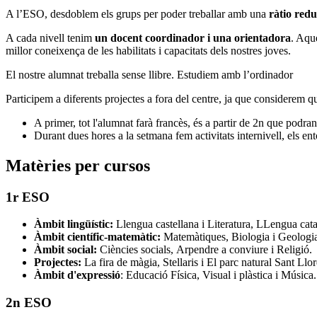
A l’ESO, desdoblem els grups per poder treballar amb una
ràtio red
A cada nivell tenim
un docent coordinador i una orientadora
. Aqu
millor coneixença de les habilitats i capacitats dels nostres joves.
El nostre alumnat treballa sense llibre. Estudiem amb l’ordinador
Participem a diferents projectes a fora del centre, ja que considerem q
A primer, tot l'alumnat farà francès, és a partir de 2n que podran t
Durant dues hores a la setmana fem activitats internivell, els en
Matèries per cursos
1r ESO
Àmbit lingüístic:
Llengua castellana i Literatura, LLengua cata
Àmbit científic-matemàtic:
Matemàtiques, Biologia i Geologia
Àmbit social:
Ciències socials, Arpendre a conviure i Religió.
Projectes:
La fira de màgia, Stellaris i El parc natural Sant Ll
Àmbit d'expressió
: Educació Física, Visual i plàstica i Música.
2n ESO