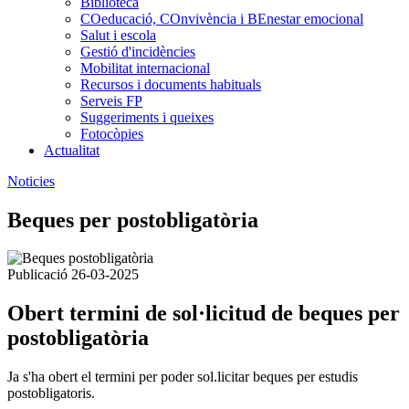
Biblioteca
COeducació, COnvivència i BEnestar emocional
Salut i escola
Gestió d'incidències
Mobilitat internacional
Recursos i documents habituals
Serveis FP
Suggeriments i queixes
Fotocòpies
Actualitat
Noticies
Beques per postobligatòria
Publicació 26-03-2025
Obert termini de sol·licitud de beques per
postobligatòria
Ja s'ha obert el termini per poder sol.licitar beques per estudis
postobligatoris.