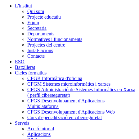
L'institut
Qui som
Projecte educatiu
Equip
Secretaria
Departaments
Normatives i funcionaments
Projectes del centre
Instal·lacions
Contacte
ESO
Batxillerat
Cicles formatius
CFGB Informàtica d'oficina
CFGM Sistemes microinformàtics i xarxes
CFGS Administració de Sistemes Informàtics en Xarxa
( perfil ciberseguretat)
CFGS Desenvolupament d'Aplicacions
Multiplataforma
CFGS Desenvolupament d'Aplicacions Web
Curs d'epecialització en ciberseguretat
Serveis
Acció tutorial
Aplicacions