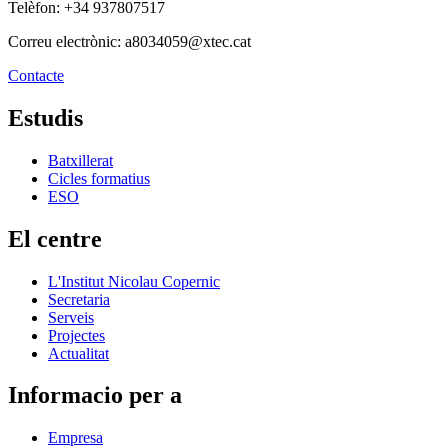
Telèfon: +34 937807517
Correu electrònic: a8034059@xtec.cat
Contacte
Estudis
Batxillerat
Cicles formatius
ESO
El centre
L'Institut Nicolau Copernic
Secretaria
Serveis
Projectes
Actualitat
Informacio per a
Empresa