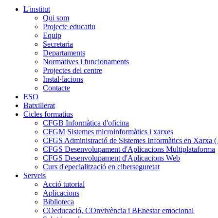
L'institut
Qui som
Projecte educatiu
Equip
Secretaria
Departaments
Normatives i funcionaments
Projectes del centre
Instal·lacions
Contacte
ESO
Batxillerat
Cicles formatius
CFGB Informàtica d'oficina
CFGM Sistemes microinformàtics i xarxes
CFGS Administració de Sistemes Informàtics en Xarxa ( p
CFGS Desenvolupament d'Aplicacions Multiplataforma
CFGS Desenvolupament d'Aplicacions Web
Curs d'epecialització en ciberseguretat
Serveis
Acció tutorial
Aplicacions
Biblioteca
COeducació, COnvivència i BEnestar emocional