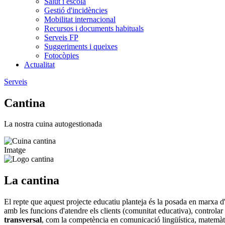
Salut i escola
Gestió d'incidències
Mobilitat internacional
Recursos i documents habituals
Serveis FP
Suggeriments i queixes
Fotocòpies
Actualitat
Serveis
Cantina
La nostra cuina autogestionada
Imatge
La cantina
El repte que aquest projecte educatiu planteja és la posada en marxa d'
amb les funcions d'atendre els clients (comunitat educativa), controlar 
transversal
, com la competència en comunicació lingüística, matemàtica