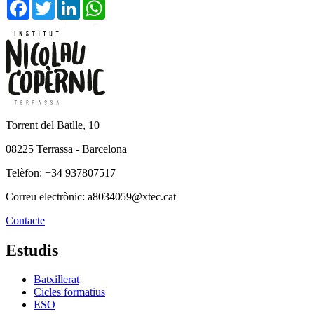
Facebook
Twitter
LinkedIn
WhatsApp
Torrent del Batlle, 10
08225 Terrassa - Barcelona
Telèfon: +34 937807517
Correu electrònic: a8034059@xtec.cat
Contacte
Estudis
Batxillerat
Cicles formatius
ESO