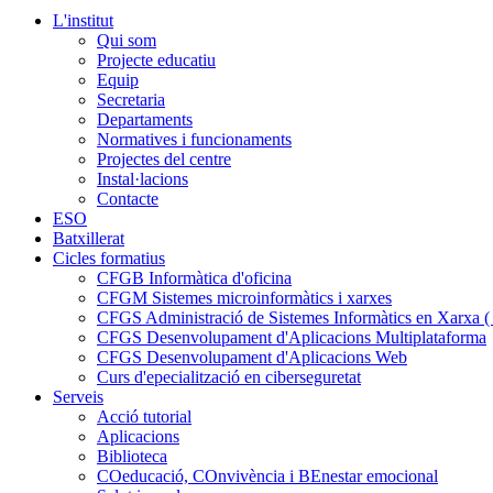
L'institut
Qui som
Projecte educatiu
Equip
Secretaria
Departaments
Normatives i funcionaments
Projectes del centre
Instal·lacions
Contacte
ESO
Batxillerat
Cicles formatius
CFGB Informàtica d'oficina
CFGM Sistemes microinformàtics i xarxes
CFGS Administració de Sistemes Informàtics en Xarxa ( p
CFGS Desenvolupament d'Aplicacions Multiplataforma
CFGS Desenvolupament d'Aplicacions Web
Curs d'epecialització en ciberseguretat
Serveis
Acció tutorial
Aplicacions
Biblioteca
COeducació, COnvivència i BEnestar emocional