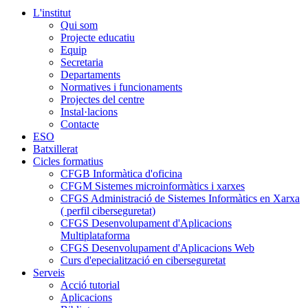
L'institut
Qui som
Projecte educatiu
Equip
Secretaria
Departaments
Normatives i funcionaments
Projectes del centre
Instal·lacions
Contacte
ESO
Batxillerat
Cicles formatius
CFGB Informàtica d'oficina
CFGM Sistemes microinformàtics i xarxes
CFGS Administració de Sistemes Informàtics en Xarxa
( perfil ciberseguretat)
CFGS Desenvolupament d'Aplicacions
Multiplataforma
CFGS Desenvolupament d'Aplicacions Web
Curs d'epecialització en ciberseguretat
Serveis
Acció tutorial
Aplicacions