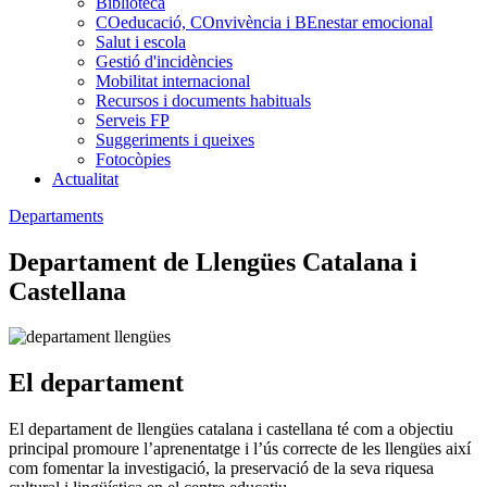
Biblioteca
COeducació, COnvivència i BEnestar emocional
Salut i escola
Gestió d'incidències
Mobilitat internacional
Recursos i documents habituals
Serveis FP
Suggeriments i queixes
Fotocòpies
Actualitat
Departaments
Departament de Llengües Catalana i
Castellana
El departament
El departament de llengües catalana i castellana té com a objectiu
principal promoure l’aprenentatge i l’ús correcte de les llengües així
com fomentar la investigació, la preservació de la seva riquesa