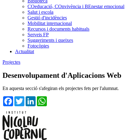
Biblioteca
COeducació, COnvivència i BEnestar emocional
Salut i escola
Gestió d'incidències
Mobilitat internacional
Recursos i documents habituals
Serveis FP
Suggeriments i queixes
Fotocòpies
Actualitat
Projectes
Desenvolupament d'Aplicacions Web
En aquesta secció s'afegiran els projectes fets per l'alumnat.
Facebook
Twitter
LinkedIn
WhatsApp