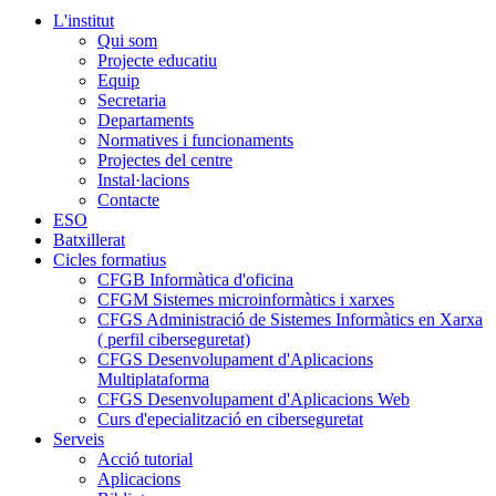
L'institut
Qui som
Projecte educatiu
Equip
Secretaria
Departaments
Normatives i funcionaments
Projectes del centre
Instal·lacions
Contacte
ESO
Batxillerat
Cicles formatius
CFGB Informàtica d'oficina
CFGM Sistemes microinformàtics i xarxes
CFGS Administració de Sistemes Informàtics en Xarxa
( perfil ciberseguretat)
CFGS Desenvolupament d'Aplicacions
Multiplataforma
CFGS Desenvolupament d'Aplicacions Web
Curs d'epecialització en ciberseguretat
Serveis
Acció tutorial
Aplicacions