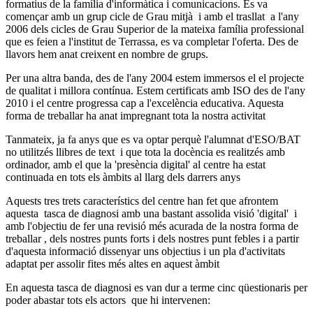
formatius de la família d'informàtica i comunicacions. Es va
començar amb un grup cicle de Grau mitjà i amb el trasllat a l'any
2006 dels cicles de Grau Superior de la mateixa família professional
que es feien a l'institut de Terrassa, es va completar l'oferta. Des de
llavors hem anat creixent en nombre de grups.
Per una altra banda, des de l'any 2004 estem immersos el el projecte
de qualitat i millora contínua. Estem certificats amb ISO des de l'any
2010 i el centre progressa cap a l'excelència educativa. Aquesta
forma de treballar ha anat impregnant tota la nostra activitat
Tanmateix, ja fa anys que es va optar perquè l'alumnat d'ESO/BAT
no utilitzés llibres de text i que tota la docència es realitzés amb
ordinador, amb el que la 'presència digital' al centre ha estat
continuada en tots els àmbits al llarg dels darrers anys
Aquests tres trets característics del centre han fet que afrontem
aquesta tasca de diagnosi amb una bastant assolida visió 'digital' i
amb l'objectiu de fer una revisió més acurada de la nostra forma de
treballar , dels nostres punts forts i dels nostres punt febles i a partir
d'aquesta informació dissenyar uns objectius i un pla d'activitats
adaptat per assolir fites més altes en aquest àmbit
En aquesta tasca de diagnosi es van dur a terme cinc qüestionaris per
poder abastar tots els actors que hi intervenen: