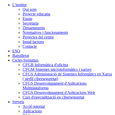
L'institut
Qui som
Projecte educatiu
Equip
Secretaria
Departaments
Normatives i funcionaments
Projectes del centre
Instal·lacions
Contacte
ESO
Batxillerat
Cicles formatius
CFGB Informàtica d'oficina
CFGM Sistemes microinformàtics i xarxes
CFGS Administració de Sistemes Informàtics en Xarxa
( perfil ciberseguretat)
CFGS Desenvolupament d'Aplicacions
Multiplataforma
CFGS Desenvolupament d'Aplicacions Web
Curs d'epecialització en ciberseguretat
Serveis
Acció tutorial
Aplicacions