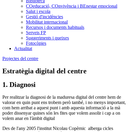
Biblioteca
COeducació, COnvivència i BEnestar emocional
Salut i escola
Gestió d'incidències
Mobilitat internacional
Recursos i documents habituals
Serveis FP
Suggeriments i queixes
Fotocòpies
Actualitat
Projectes del centre
Estratègia digital del centre
1. Diagnosi
Per realitzar la diagnosi de la maduresa digital del centre hem de
valorar en quin punt ens trobem però també, i no menys important,
com hem arribat a aquest punt i amb aquesta informació a la mà
poder dissenyar quines són les fites que volem assolir i cap a on
volem anar en l'àmbit digital
Des de l'any 2005 l'institut Nicolau Copèrnic alberga cicles