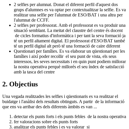
2 selfies per alumnat. Donat el diferent perfil d'aquest dos
grups d'alumnes es va optar per contextualitzar la selfie. Es va
realitzar una selfie per l'alumnat de ESO/BAT i una altra per
l'alumnat de CCFF.
2 selfies per professorat. Amb el professorat es va produir una
situació semblant. La meitat del claustre del centre és docent
de cicles formatius d'informàtica i per tant la seva formació ja
té un perfil altament digital. El professorat d'ESO/BAT també
té un perfil digital alt però té una formació de caire diferent
Questionari per famílies. Es va elaborar un qüestionari per les
famílies i així poder recollir el seu punt de vista, els seus
interessos, les seves necessitats i en quin punt podiem millorar
la nostra operativa perquè millorés el seu índex de satisfacció
amb la tasca del centre
2. Objectius
Una vegada realitzades les selfies i qüestionaris es va realitzar el
buidatge i l'anàlisi dels resultats obtinguts. A partir de la informació
que ens va arribar des dels diferents àmbits es van ...
detectar els punts forts i els punts febles de la nostra operativa
fer valoracions sobre els punts forts
analitzar els punts febles i es va valorar si