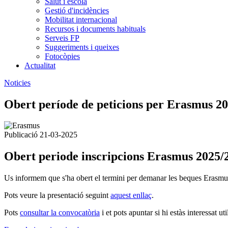
Salut i escola
Gestió d'incidències
Mobilitat internacional
Recursos i documents habituals
Serveis FP
Suggeriments i queixes
Fotocòpies
Actualitat
Noticies
Obert període de peticions per Erasmus 2
Publicació 21-03-2025
Obert periode inscripcions Erasmus 2025/
Us informem que s'ha obert el termini per demanar les beques Erasmus
Pots veure la presentació seguint
aquest enllaç
.
Pots
consultar la convocatòria
i et pots apuntar si hi estàs interessat u