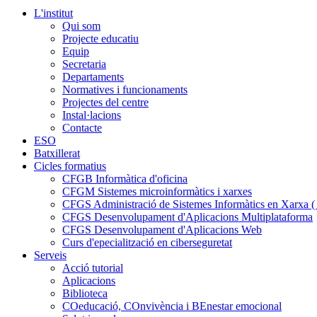
L'institut
Qui som
Projecte educatiu
Equip
Secretaria
Departaments
Normatives i funcionaments
Projectes del centre
Instal·lacions
Contacte
ESO
Batxillerat
Cicles formatius
CFGB Informàtica d'oficina
CFGM Sistemes microinformàtics i xarxes
CFGS Administració de Sistemes Informàtics en Xarxa ( p
CFGS Desenvolupament d'Aplicacions Multiplataforma
CFGS Desenvolupament d'Aplicacions Web
Curs d'epecialització en ciberseguretat
Serveis
Acció tutorial
Aplicacions
Biblioteca
COeducació, COnvivència i BEnestar emocional