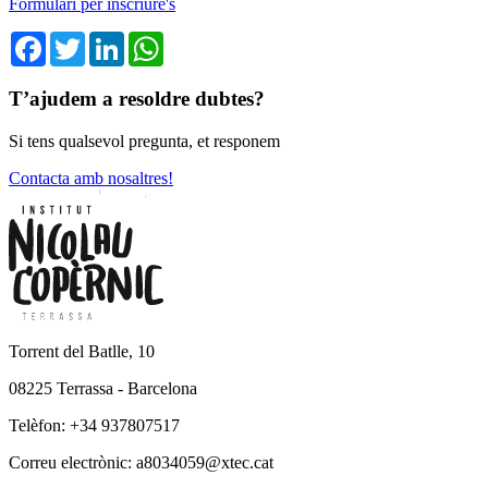
Formulari per inscriure's
Facebook
Twitter
LinkedIn
WhatsApp
T’ajudem a resoldre dubtes?
Si tens qualsevol pregunta, et responem
Contacta amb nosaltres!
Torrent del Batlle, 10
08225 Terrassa - Barcelona
Telèfon: +34 937807517
Correu electrònic: a8034059@xtec.cat