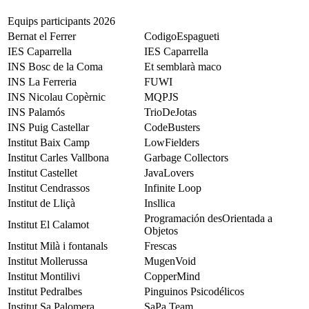
Equips participants 2026
Bernat el Ferrer
CodigoEspagueti
IES Caparrella
IES Caparrella
INS Bosc de la Coma
Et semblarà maco
INS La Ferreria
FUWI
INS Nicolau Copèrnic
MQPJS
INS Palamós
TrioDeJotas
INS Puig Castellar
CodeBusters
Institut Baix Camp
LowFielders
Institut Carles Vallbona
Garbage Collectors
Institut Castellet
JavaLovers
Institut Cendrassos
Infinite Loop
Institut de Lliçà
Insllica
Programación desOrientada a
Institut El Calamot
Objetos
Institut Milà i fontanals
Frescas
Institut Mollerussa
MugenVoid
Institut Montilivi
CopperMind
Institut Pedralbes
Pinguinos Psicodélicos
Institut Sa Palomera
SaPa Team