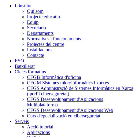
L'institut
Qui som
Projecte educatiu
Equip
Secretaria
Departaments
Normatives i funcionaments
Projectes del centre
Instal·lacions
Contacte
ESO
Batxillerat
Cicles formatius
CFGB Informàtica d'oficina
CFGM Sistemes microinformàtics i xarxes
CFGS Administració de Sistemes Informàtics en Xarxa
( perfil ciberseguretat)
CFGS Desenvolupament d'Aplicacions
Multiplataforma
CFGS Desenvolupament d'Aplicacions Web
Curs d'epecialització en ciberseguretat
Serveis
Acció tutorial
Aplicacions