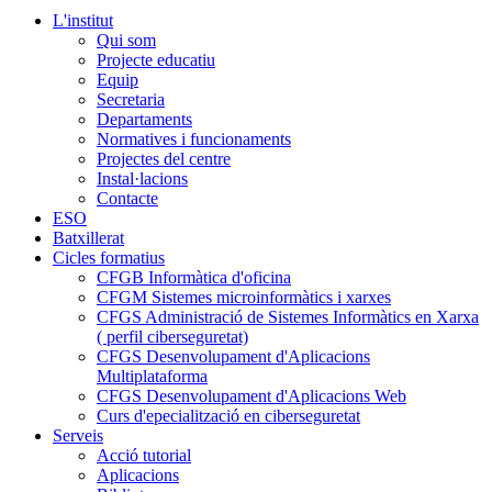
L'institut
Qui som
Projecte educatiu
Equip
Secretaria
Departaments
Normatives i funcionaments
Projectes del centre
Instal·lacions
Contacte
ESO
Batxillerat
Cicles formatius
CFGB Informàtica d'oficina
CFGM Sistemes microinformàtics i xarxes
CFGS Administració de Sistemes Informàtics en Xarxa
( perfil ciberseguretat)
CFGS Desenvolupament d'Aplicacions
Multiplataforma
CFGS Desenvolupament d'Aplicacions Web
Curs d'epecialització en ciberseguretat
Serveis
Acció tutorial
Aplicacions