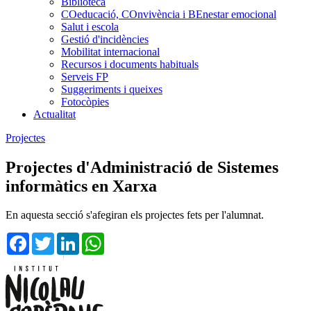
Biblioteca
COeducació, COnvivència i BEnestar emocional
Salut i escola
Gestió d'incidències
Mobilitat internacional
Recursos i documents habituals
Serveis FP
Suggeriments i queixes
Fotocòpies
Actualitat
Projectes
Projectes d'Administració de Sistemes
informàtics en Xarxa
En aquesta secció s'afegiran els projectes fets per l'alumnat.
Facebook
Twitter
LinkedIn
WhatsApp