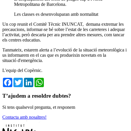
Metropolitana de Barcelona.
Les classes es desenvoluparan amb normalitat
Un cop reunit el Comitè Tècnic INUNCAT, demana extremar les
precaucions, informar-se bé sobre l’estat de les carreteres i adequar
l’activitat, però descarta per ara prendre altres mesures, com tancar
els centres educatius.
Tanmateix, estarem alerta a l’evolució de la situació meteorològica i
us informarem en el cas que es produeixin novetats en la
situació d'emergència.
L'equip del Copèrnic.
Facebook
Twitter
LinkedIn
WhatsApp
T’ajudem a resoldre dubtes?
Si tens qualsevol pregunta, et responem
Contacta amb nosaltres!