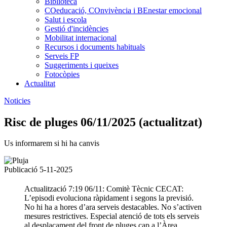
Biblioteca
COeducació, COnvivència i BEnestar emocional
Salut i escola
Gestió d'incidències
Mobilitat internacional
Recursos i documents habituals
Serveis FP
Suggeriments i queixes
Fotocòpies
Actualitat
Noticies
Risc de pluges 06/11/2025 (actualitzat)
Us informarem si hi ha canvis
Publicació 5-11-2025
Actualització 7:19 06/11: Comitè Tècnic CECAT:
L’episodi evoluciona ràpidament i segons la previsió.
No hi ha a hores d’ara serveis destacables. No s’activen
mesures restrictives. Especial atenció de tots els serveis
al desplaçament del front de pluges cap a l’Àrea