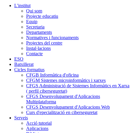
L'institut
Qui som
Projecte educatiu
Equip
Secretaria
Departaments
Normatives i funcionaments
Projectes del centre
Instal·lacions
Contacte
ESO
Batxillerat
Cicles formatius
CFGB Informàtica d'oficina
CFGM Sistemes microinformàtics i xarxes
CFGS Administració de Sistemes Informàtics en Xarxa
( perfil ciberseguretat)
CFGS Desenvolupament d'Aplicacions
Multiplataforma
CFGS Desenvolupament d'Aplicacions Web
Curs d'epecialització en ciberseguretat
Serveis
Acció tutorial
Aplicacions