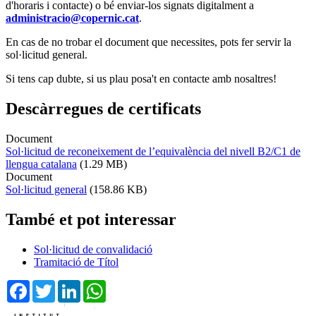
d'horaris i contacte) o bé enviar-los signats digitalment a
administracio@copernic.cat
.
En cas de no trobar el document que necessites, pots fer servir la
sol·licitud general.
Si tens cap dubte, si us plau posa't en contacte amb nosaltres!
Descàrregues de certificats
Document
Sol·licitud de reconeixement de l’equivalència del nivell B2/C1 de
llengua catalana
(1.29 MB)
Document
Sol·licitud general
(158.86 KB)
També et pot interessar
Sol·licitud de convalidació
Tramitació de Títol
Facebook
Twitter
LinkedIn
WhatsApp