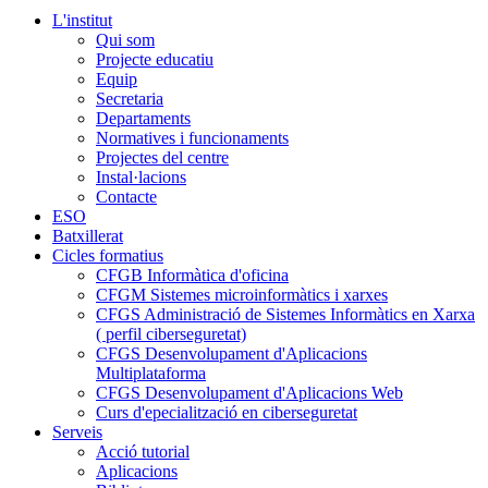
L'institut
Qui som
Projecte educatiu
Equip
Secretaria
Departaments
Normatives i funcionaments
Projectes del centre
Instal·lacions
Contacte
ESO
Batxillerat
Cicles formatius
CFGB Informàtica d'oficina
CFGM Sistemes microinformàtics i xarxes
CFGS Administració de Sistemes Informàtics en Xarxa
( perfil ciberseguretat)
CFGS Desenvolupament d'Aplicacions
Multiplataforma
CFGS Desenvolupament d'Aplicacions Web
Curs d'epecialització en ciberseguretat
Serveis
Acció tutorial
Aplicacions