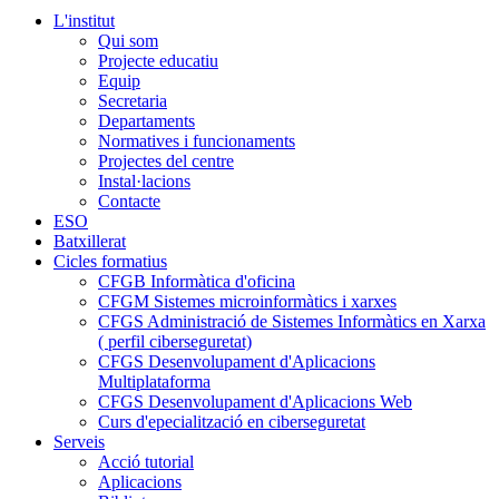
L'institut
Qui som
Projecte educatiu
Equip
Secretaria
Departaments
Normatives i funcionaments
Projectes del centre
Instal·lacions
Contacte
ESO
Batxillerat
Cicles formatius
CFGB Informàtica d'oficina
CFGM Sistemes microinformàtics i xarxes
CFGS Administració de Sistemes Informàtics en Xarxa
( perfil ciberseguretat)
CFGS Desenvolupament d'Aplicacions
Multiplataforma
CFGS Desenvolupament d'Aplicacions Web
Curs d'epecialització en ciberseguretat
Serveis
Acció tutorial
Aplicacions