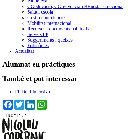
Biblioteca
COeducació, COnvivència i BEnestar emocional
Salut i escola
Gestió d'incidències
Mobilitat internacional
Recursos i documents habituals
Serveis FP
Suggeriments i queixes
Fotocòpies
Actualitat
Alumnat en pràctiques
També et pot interessar
FP Dual Intensiva
Facebook
Twitter
LinkedIn
WhatsApp