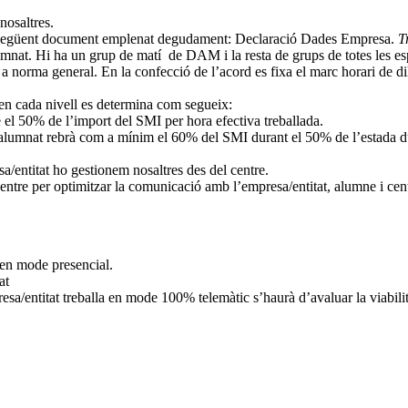
nosaltres.
el següent document emplenat degudament: Declaració Dades Empresa.
T
lumnat. Hi ha un grup de matí de DAM i la resta de grups de totes les espe
norma general. En la confecció de l’acord es fixa el marc horari de dill
n cada nivell es determina com segueix:
 el 50% de l’import del SMI per hora efectiva treballada.
mnat rebrà com a mínim el 60% del SMI durant el 50% de l’estada dual 
/entitat ho gestionem nosaltres des del centre.
 centre per optimitzar la comunicació amb l’empresa/entitat, alumne i cen
 en mode presencial.
at
sa/entitat treballa en mode 100% telemàtic s’haurà d’avaluar la viabilit