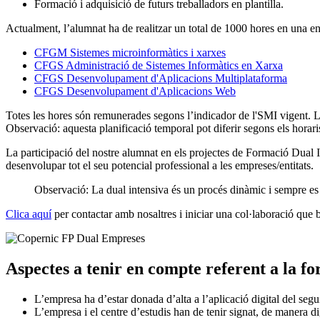
Formació i adquisició de futurs treballadors en plantilla.
Actualment, l’alumnat ha de realitzar un total de 1000 hores en una enti
CFGM Sistemes microinformàtics i xarxes
CFGS Administració de Sistemes Informàtics en Xarxa
CFGS Desenvolupament d'Aplicacions Multiplataforma
CFGS Desenvolupament d'Aplicacions Web
Totes les hores són remunerades segons l’indicador de l'SMI vigent. L’
Observació: aquesta planificació temporal pot diferir segons els horaris
La participació del nostre alumnat en els projectes de Formació Dual I
desenvolupar tot el seu potencial professional a les empreses/entitats.
Observació: La dual intensiva és un procés dinàmic i sempre es 
Clica aquí
per contactar amb nosaltres i iniciar una col·laboració que b
Aspectes a tenir en compte referent a la f
L’empresa ha d’estar donada d’alta a l’aplicació digital del s
L’empresa i el centre d’estudis han de tenir signat, de manera d