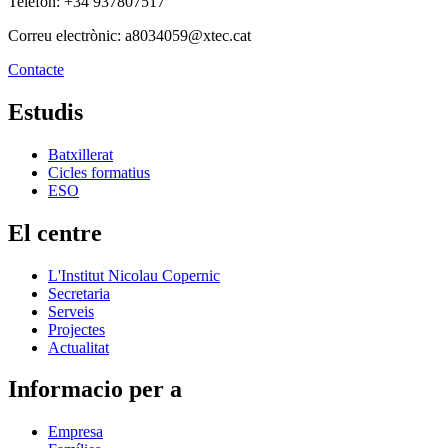
Telèfon: +34 937807517
Correu electrònic: a8034059@xtec.cat
Contacte
Estudis
Batxillerat
Cicles formatius
ESO
El centre
L'Institut Nicolau Copernic
Secretaria
Serveis
Projectes
Actualitat
Informacio per a
Empresa