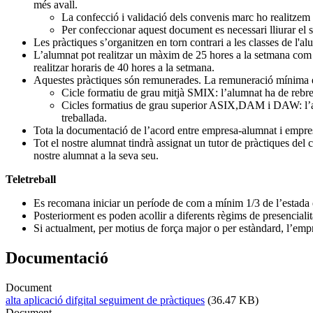
més avall.
La confecció i validació dels convenis marc ho realitzem 
Per confeccionar aquest document es necessari lliurar 
Les pràctiques s’organitzen en torn contrari a les classes de l'a
L’alumnat pot realitzar un màxim de 25 hores a la setmana com a 
realitzar horaris de 40 hores a la setmana.
Aquestes pràctiques són remunerades. La remuneració mínima e
Cicle formatiu de grau mitjà SMIX: l’alumnat ha de rebre
Cicles formatius de grau superior ASIX,DAM i DAW: l’alu
treballada.
Tota la documentació de l’acord entre empresa-alumnat i empresa
Tot el nostre alumnat tindrà assignat un tutor de pràctiques del
nostre alumnat a la seva seu.
Teletreball
Es recomana iniciar un període de com a mínim 1/3 de l’estada
Posteriorment es poden acollir a diferents règims de presencialit
Si actualment, per motius de força major o per estàndard, l’empre
Documentació
Document
alta aplicació difgital seguiment de pràctiques
(36.47 KB)
Document