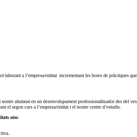
col·laborant a l’empresa/entitat incrementant les hores de pràctiques q
al nostre alumnat en un desenvolupament professionalitzador des del vess
nt el segon curs a l’empresa/entitat i el nostre centre d’estudis.
itats són:
ctiva.