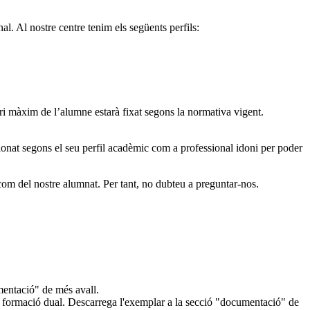
al. Al nostre centre tenim els següents perfils:
ri màxim de l’alumne estarà fixat segons la normativa vigent.
ionat segons el seu perfil acadèmic com a professional idoni per poder
com del nostre alumnat. Per tant, no dubteu a preguntar-nos.
mentació" de més avall.
 la formació dual. Descarrega l'exemplar a la secció "documentació" de