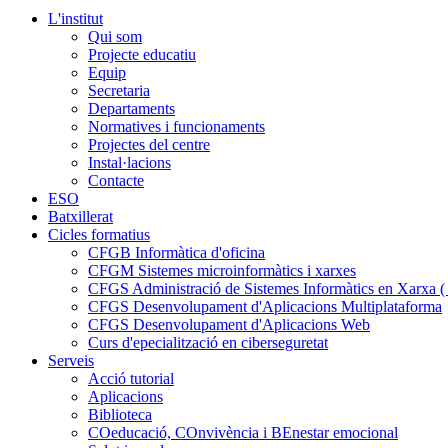
L'institut
Qui som
Projecte educatiu
Equip
Secretaria
Departaments
Normatives i funcionaments
Projectes del centre
Instal·lacions
Contacte
ESO
Batxillerat
Cicles formatius
CFGB Informàtica d'oficina
CFGM Sistemes microinformàtics i xarxes
CFGS Administració de Sistemes Informàtics en Xarxa ( p
CFGS Desenvolupament d'Aplicacions Multiplataforma
CFGS Desenvolupament d'Aplicacions Web
Curs d'epecialització en ciberseguretat
Serveis
Acció tutorial
Aplicacions
Biblioteca
COeducació, COnvivència i BEnestar emocional